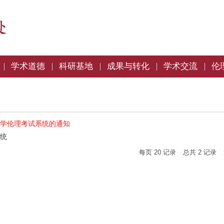
学术道德
科研基地
成果与转化
学术交流
伦
学伦理考试系统的通知
统
每页
20
记录
总共
2
记录