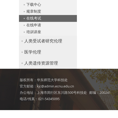
下载中心
规章制度
在线考试
在线申请
培训讲座
人类受试者研究伦理
医学伦理
人类遗传资源管理
版权所有：华东师范大学科技处
官方邮箱：kjc@admin.ecnu.edu.cn
办公地址：上海市闵行区东川路500号科技处 邮编：200241
电话/传真：021-54345095