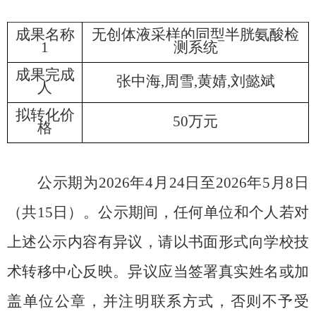
成果名称
无创体液采样的同型半胱氨酸检
1
测系统
成果完成
张中海,周雪,黄婧,刘懿斌
人
拟转化价
5
0万元
格
公示期为
202
6
年
4
月
24
日至
202
6
年
5
月
8
日
（共
15日）。公示期间，
任何单位和个人若对
上述公示内容有异议，请以书面形式向学校
技
术转移中心反映
。异议应当签署真实姓名或加
盖单位公章，并注明联系方式，否则不予受