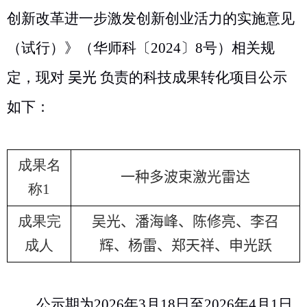
创新改革进一步激发创新创业活力的实施意见
（试行）》（华师科〔
2024
〕
8
号）相关规
定，现对
吴光
负责的科技成果转化项目公示
如下：
成果名
一种多波束激光雷达
称
1
成果完
吴光、潘海峰、陈修亮、李召
成人
辉、杨雷、郑天祥、申光跃
公示期为
202
6
年
3
月
18
日至
202
6
年
4
月
1
日