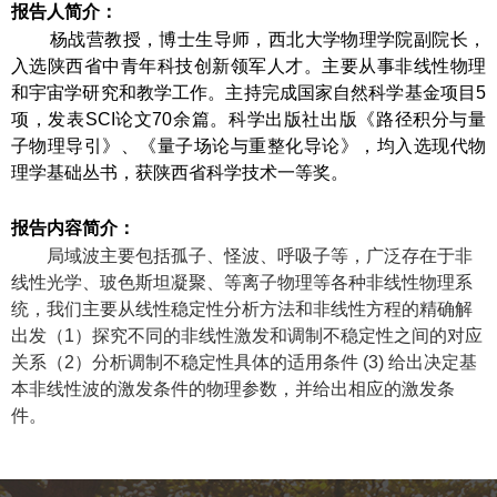
报告人简介：
杨战营教授，博士生导师，西北大学物理学院副院长，
入选陕西省中青年科技创新领军人才。主要从事非线性物理
和宇宙学研究和教学工作。主持完成国家自然科学基金项目
5
项，发表
SCI
论文
70
余篇。科学出版社出版《路径积分与量
子物理导引》、《量子场论与重整化导论》，均入选
现代物
理学基础丛书
，获陕西省科学技术一等奖。
报告内容简介：
局域波主要包括
孤子、怪波、呼吸子等，广泛存在于非
线性光学、玻色斯坦凝聚、等离子物理等各种非线性物理系
统，我们主要从线性稳定性分析方法和非线性方程的精确解
出发（
1
）探究不同的非线性激发和调制不稳定性之间的对应
关系（
2
）分析调制不稳定性具体的适用条件
(3)
给出决定基
本非线性波的激发条件的物理参数，并给出相应的激发条
件。